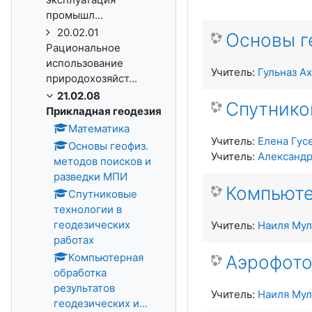
промышл...
20.02.01
Основы г
Рациональное
использование
Учитель:
Гульназ А
природохозяйст...
21.02.08
Спутнико
Прикладная геодезия
Математика
Учитель:
Елена Гус
Основы геофиз.
Учитель:
Александр
методов поисков и
разведки МПИ
Компьюте
Спутниковые
технологии в
геодезических
Учитель:
Наиля Мул
работах
Компьютерная
Аэрофото
обработка
результатов
Учитель:
Наиля Мул
геодезических и...