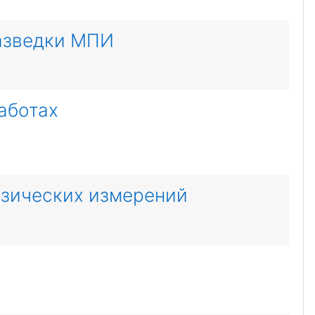
разведки МПИ
аботах
езических измерений