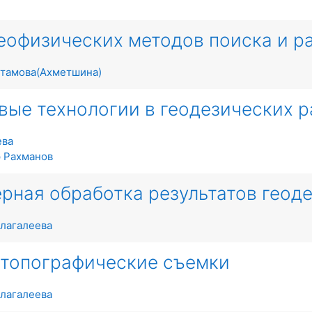
еофизических методов поиска и 
хтамова(Ахметшина)
вые технологии в геодезических р
ева
 Рахманов
рная обработка результатов геод
лагалеева
топографические съемки
лагалеева