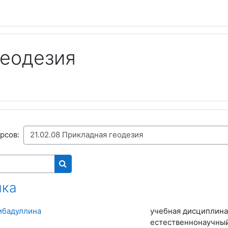
геодезия
рсов:
Поиск курса
ика
ибадуллина
учебная дисциплина
естественнонаучны